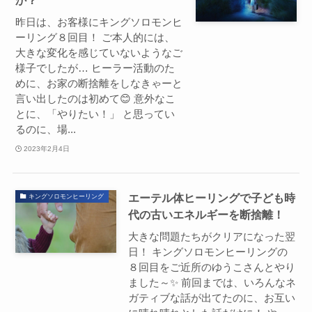
か？
昨日は、お客様にキングソロモンヒ
ーリング８回目！ ご本人的には、
大きな変化を感じていないようなご
様子でしたが… ヒーラー活動のた
めに、お家の断捨離をしなきゃーと
言い出したのは初めて😊 意外なこ
とに、「やりたい！」 と思ってい
るのに、場...
2023年2月4日
エーテル体ヒーリングで子ども時
キングソロモンヒーリング
代の古いエネルギーを断捨離！
大きな問題たちがクリアになった翌
日！ キングソロモンヒーリングの
８回目をご近所のゆうこさんとやり
ました～✨ 前回までは、いろんなネ
ガティブな話が出てたのに、お互い